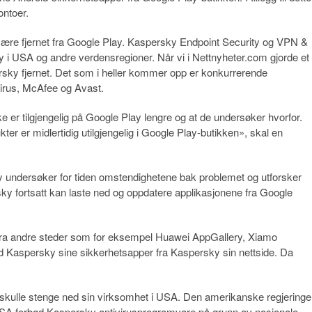
ontoer.
være fjernet fra Google Play. Kaspersky Endpoint Security og VPN &
ay i USA og andre verdensregioner. Når vi i Nettnyheter.com gjorde et
ersky fjernet. Det som i heller kommer opp er konkurrerende
irus, McAfee og Avast.
 er tilgjengelig på Google Play lengre og at de undersøker hvorfor.
 er midlertidig utilgjengelig i Google Play-butikken», skal en
undersøker for tiden omstendighetene bak problemet og utforsker
ky fortsatt kan laste ned og oppdatere applikasjonene fra Google
n fra andre steder som for eksempel Huawei AppGallery, Xiamo
d Kaspersky sine sikkerhetsapper fra Kaspersky sin nettside. Da
 skulle stenge ned sin virksomhet i USA. Den amerikanske regjering
 USA forbød Kaspersky antivirusprogramvare på grunn av nasjonale