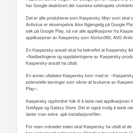
har Google deaktivert det russiske selskapets utviklerk
Det er alle produktene som Kaspersky tilbyr som skal 
Antivirus er eksempelvis ikke tilgjengelig på Google Pl
søk på Google Play, så var alle applikasjoner fra Kasp
applikasjoner av Kaspersky som Norton360, AVG Antiv
En Kaspersky-ansatt skal ha bekreftet at Kaspersky ikke
«Nedlastingene og oppdateringene av Kaspersky-produkter
Kaspersky-ansatt ha uttalt.
En annen uttalelse Kaspersky kom med er: «Kaspersky 
potensielle løsninger som sikrer at brukerne av Kaspers
Play».
Kaspersky oppfordrer folk til å laste ned applikasjone
GetApps og Galaxy Store. Det er også mulig å laste ne
laster man selve .apk-installasjonsfilen.
For noen måneder siden skal Kaspersky ha uttalt at de
har sanksjonert selskapet og 12 ledere fra selskapet.