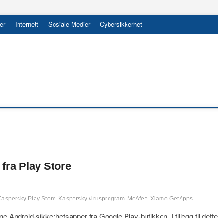
er
Internett
Sosiale Medier
Cybersikkerhet
 fra Play Store
Kaspersky Play Store
Kaspersky virusprogram
McAfee
Xiamo GetApps
e Android-sikkerhetsapper fra Google Play-butikken. I tillegg til dette