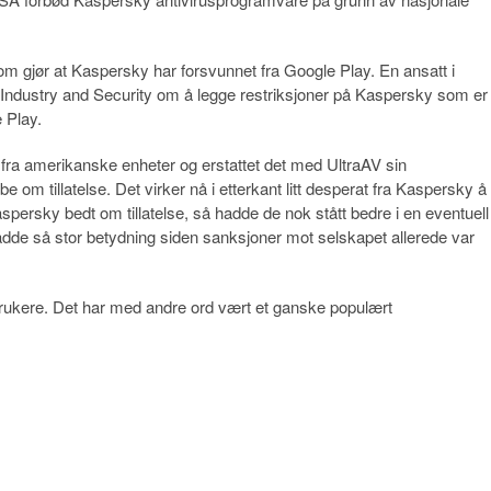
som gjør at Kaspersky har forsvunnet fra Google Play. En ansatt i
of Industry and Security om å legge restriksjoner på Kaspersky som er
 Play.
fra amerikanske enheter og erstattet det med UltraAV sin
e om tillatelse. Det virker nå i etterkant litt desperat fra Kaspersky å
persky bedt om tillatelse, så hadde de nok stått bedre i en eventuell
adde så stor betydning siden sanksjoner mot selskapet allerede var
r brukere. Det har med andre ord vært et ganske populært