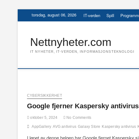
Skip
torsdag, august 06, 2026
IT-verden
Spill
Programm
to
content
Nettnyheter.com
IT NYHETER, IT-VERDEN, INFORMASJONSTEKNOLOGI
CYBERSIKKERHET
Google fjerner Kaspersky antivirus
oktober 5, 2024
No Comments
AppGallery
AVG antivirus
Galaxy Store
Kaspersky antivirus
I løpet av denne helgen har Google fjernet Kaspersky sin