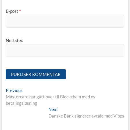
E-post
*
Nettsted
Innleggsnavigasjon
Previous
Previous
post:
Mastercard har gått over til Blockchain med ny
betalingsløsning
Next
Next
post:
Danske Bank signerer avtale med Vipps