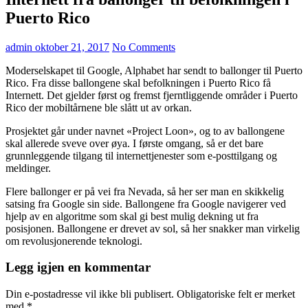
Puerto Rico
admin
oktober 21, 2017
No Comments
Moderselskapet til Google, Alphabet har sendt to ballonger til Puerto
Rico. Fra disse ballongene skal befolkningen i Puerto Rico få
Internett. Det gjelder først og fremst fjerntliggende områder i Puerto
Rico der mobiltårnene ble slått ut av orkan.
Prosjektet går under navnet «Project Loon», og to av ballongene
skal allerede sveve over øya. I første omgang, så er det bare
grunnleggende tilgang til internettjenester som e-posttilgang og
meldinger.
Flere ballonger er på vei fra Nevada, så her ser man en skikkelig
satsing fra Google sin side. Ballongene fra Google navigerer ved
hjelp av en algoritme som skal gi best mulig dekning ut fra
posisjonen. Ballongene er drevet av sol, så her snakker man virkelig
om revolusjonerende teknologi.
Legg igjen en kommentar
Din e-postadresse vil ikke bli publisert.
Obligatoriske felt er merket
med
*