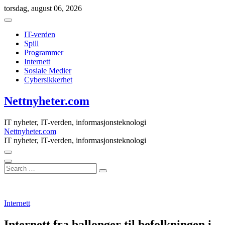
Skip
torsdag, august 06, 2026
to
content
IT-verden
Spill
Programmer
Internett
Sosiale Medier
Cybersikkerhet
Nettnyheter.com
IT nyheter, IT-verden, informasjonsteknologi
Nettnyheter.com
IT nyheter, IT-verden, informasjonsteknologi
Search
…
Internett
Internett fra ballonger til befolkningen i