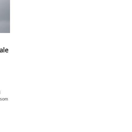
ale
i
r som