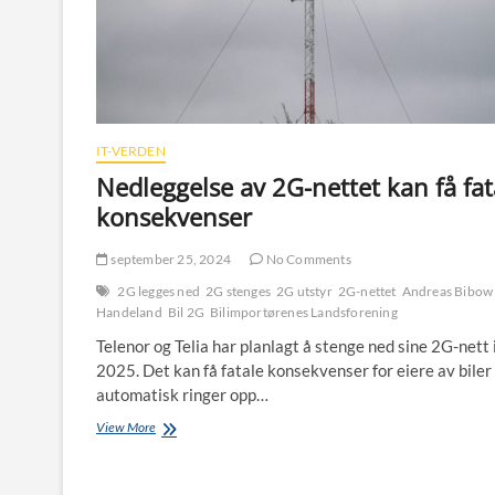
IT-VERDEN
Nedleggelse av 2G-nettet kan få fat
konsekvenser
september 25, 2024
No Comments
2G legges ned
2G stenges
2G utstyr
2G-nettet
Andreas Bibow
Handeland
Bil 2G
Bilimportørenes Landsforening
Telenor og Telia har planlagt å stenge ned sine 2G-nett 
2025. Det kan få fatale konsekvenser for eiere av bile
automatisk ringer opp…
Nedleggelse
View More
av
2G-
nettet