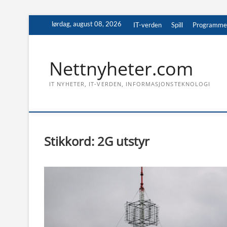
Skip
lørdag, august 08, 2026
IT-verden
Spill
Programme
to
content
Nettnyheter.com
IT NYHETER, IT-VERDEN, INFORMASJONSTEKNOLOGI
Stikkord:
2G utstyr