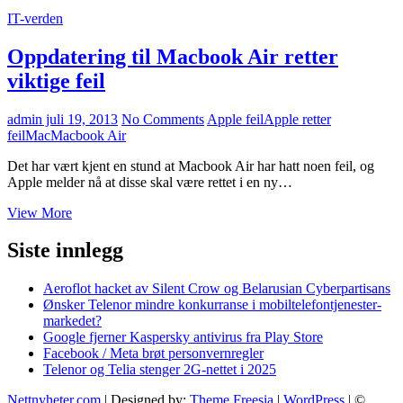
IT-verden
Oppdatering til Macbook Air retter
viktige feil
admin
juli 19, 2013
No Comments
Apple feil
Apple retter
feil
Mac
Macbook Air
Det har vært kjent en stund at Macbook Air har hatt noen feil, og
Apple melder nå at disse skal være rettet i en ny…
Oppdatering
View More
til
Macbook
Siste innlegg
Air
retter
Aeroflot hacket av Silent Crow og Belarusian Cyberpartisans
viktige
Ønsker Telenor mindre konkurranse i mobiltelefontjenester-
feil
markedet?
Google fjerner Kaspersky antivirus fra Play Store
Facebook / Meta brøt personvernregler
Telenor og Telia stenger 2G-nettet i 2025
Nettnyheter.com
| Designed by:
Theme Freesia
|
WordPress
| ©