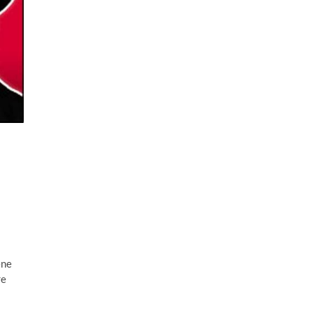
ene
re