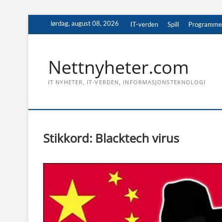
Skip
lørdag, august 08, 2026
IT-verden
Spill
Programme
to
content
Nettnyheter.com
IT NYHETER, IT-VERDEN, INFORMASJONSTEKNOLOGI
Stikkord:
Blacktech virus