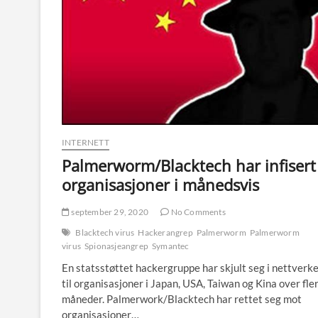
INTERNETT
Palmerworm/Blacktech har infisert
organisasjoner i månedsvis
september 29, 2020
No Comments
Blacktech virus
Hackerangrep
Palmerworm
Palmerworm
virus
Spionasjeangrep
Symantec
En statsstøttet hackergruppe har skjult seg i nettverk
til organisasjoner i Japan, USA, Taiwan og Kina over fle
måneder. Palmerwork/Blacktech har rettet seg mot
organisasjoner…