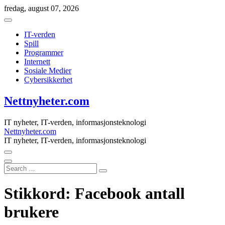
Skip
fredag, august 07, 2026
to
content
IT-verden
Spill
Programmer
Internett
Sosiale Medier
Cybersikkerhet
Nettnyheter.com
IT nyheter, IT-verden, informasjonsteknologi
Nettnyheter.com
IT nyheter, IT-verden, informasjonsteknologi
Search
…
Stikkord:
Facebook antall
brukere