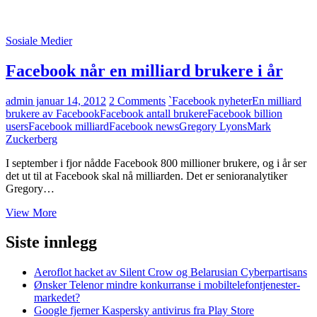
Sosiale Medier
Facebook når en milliard brukere i år
admin
januar 14, 2012
2 Comments
`Facebook nyheter
En milliard
brukere av Facebook
Facebook antall brukere
Facebook billion
users
Facebook milliard
Facebook news
Gregory Lyons
Mark
Zuckerberg
I september i fjor nådde Facebook 800 millioner brukere, og i år ser
det ut til at Facebook skal nå milliarden. Det er senioranalytiker
Gregory…
Facebook
View More
når
en
Siste innlegg
milliard
brukere
Aeroflot hacket av Silent Crow og Belarusian Cyberpartisans
i
Ønsker Telenor mindre konkurranse i mobiltelefontjenester-
år
markedet?
Google fjerner Kaspersky antivirus fra Play Store