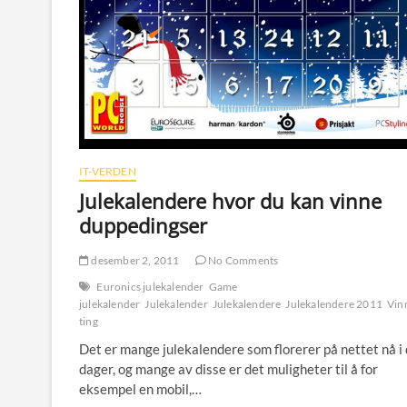
IT-VERDEN
Julekalendere hvor du kan vinne
duppedingser
desember 2, 2011
No Comments
Euronics julekalender
Game
julekalender
Julekalender
Julekalendere
Julekalendere 2011
Vinn
ting
Det er mange julekalendere som florerer på nettet nå i 
dager, og mange av disse er det muligheter til å for
eksempel en mobil,…