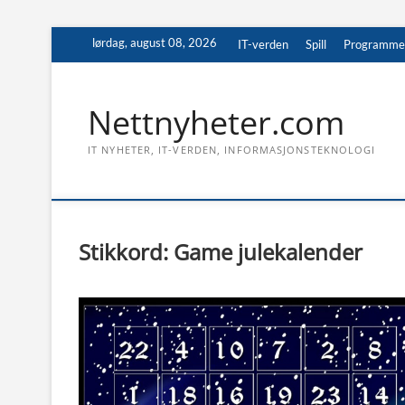
Skip
lørdag, august 08, 2026
IT-verden
Spill
Programme
to
content
Nettnyheter.com
IT NYHETER, IT-VERDEN, INFORMASJONSTEKNOLOGI
Stikkord:
Game julekalender