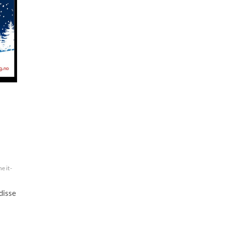
e it-
disse