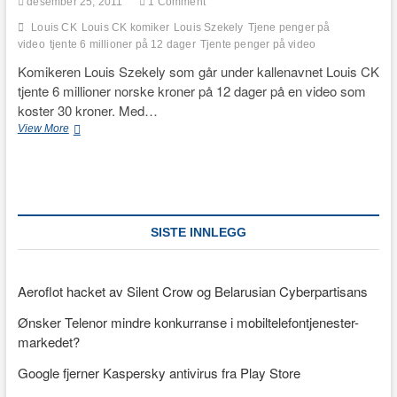
desember 25, 2011
1 Comment
Louis CK
Louis CK komiker
Louis Szekely
Tjene penger på
video
tjente 6 millioner på 12 dager
Tjente penger på video
Komikeren Louis Szekely som går under kallenavnet Louis CK
tjente 6 millioner norske kroner på 12 dager på en video som
koster 30 kroner. Med…
Louis
View More
CK
tjente
6
millioner
på
12
SISTE INNLEGG
dager
Aeroflot hacket av Silent Crow og Belarusian Cyberpartisans
Ønsker Telenor mindre konkurranse i mobiltelefontjenester-
markedet?
Google fjerner Kaspersky antivirus fra Play Store