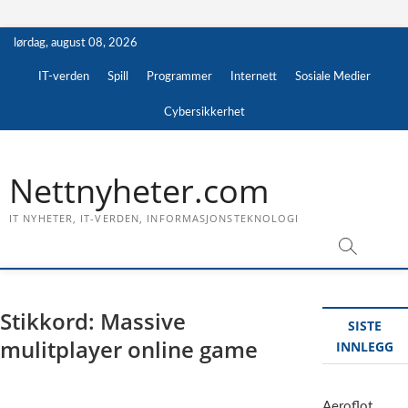
Skip
lørdag, august 08, 2026
to
content
IT-verden
Spill
Programmer
Internett
Sosiale Medier
Cybersikkerhet
Nettnyheter.com
IT NYHETER, IT-VERDEN, INFORMASJONSTEKNOLOGI
Stikkord:
Massive
SISTE
mulitplayer online game
INNLEGG
Aeroflot