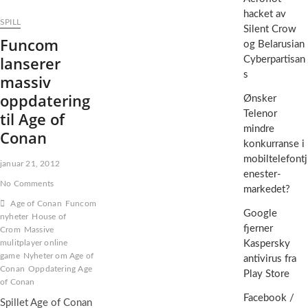
hacket av
SPILL
Silent Crow
Funcom
og Belarusian
lanserer
Cyberpartisan
s
massiv
oppdatering
Ønsker
til Age of
Telenor
mindre
Conan
konkurranse i
mobiltelefontj
januar 21, 2012
enester-
No Comments
markedet?
Age of Conan
Funcom
Google
nyheter
House of
fjerner
Crom
Massive
mulitplayer online
Kaspersky
game
Nyheter om Age of
antivirus fra
Conan
Oppdatering Age
Play Store
of Conan
Facebook /
Spillet Age of Conan