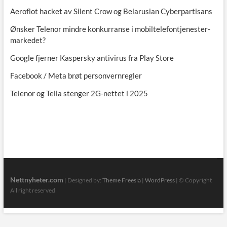
Aeroflot hacket av Silent Crow og Belarusian Cyberpartisans
Ønsker Telenor mindre konkurranse i mobiltelefontjenester-
markedet?
Google fjerner Kaspersky antivirus fra Play Store
Facebook / Meta brøt personvernregler
Telenor og Telia stenger 2G-nettet i 2025
Nettnyheter.com
| Designed by:
Theme Freesia
|
WordPress
| © Copyright
All right reserved