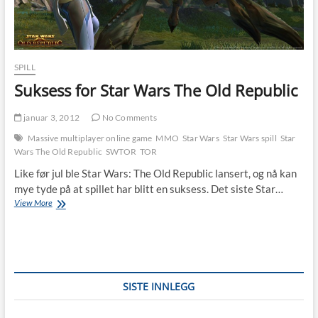
SPILL
Suksess for Star Wars The Old Republic
januar 3, 2012
No Comments
Massive multiplayer online game
MMO
Star Wars
Star Wars spill
Star
Wars The Old Republic
SWTOR
TOR
Like før jul ble Star Wars: The Old Republic lansert, og nå kan
mye tyde på at spillet har blitt en suksess. Det siste Star…
Suksess
View More
for
Star
Wars
The
Old
Republic
SISTE INNLEGG