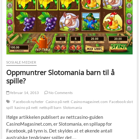
SOSIALE MEDIER
Oppmuntrer Slotomania barn til å
spille?
februar 14, 2013
No Comments
`Facebook nyheter
Casino på nett
Casinomagasinet.com
Facebook slot
spill
kasino på nett
nettspill barn
Slotomania
Ifølge artikkelen publisert av nettcasino-guiden
CasinoMagasinet.com, er Slotomania, en spillapp for
Facebook, på tynn is. Det skyldes at et økende antall
australske tenåringer spiller det,…