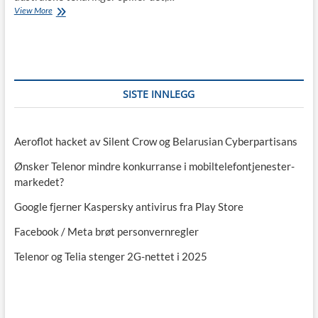
Oppmuntrer
View More
Slotomania
barn
til
å
spille?
SISTE INNLEGG
Aeroflot hacket av Silent Crow og Belarusian Cyberpartisans
Ønsker Telenor mindre konkurranse i mobiltelefontjenester-
markedet?
Google fjerner Kaspersky antivirus fra Play Store
Facebook / Meta brøt personvernregler
Telenor og Telia stenger 2G-nettet i 2025