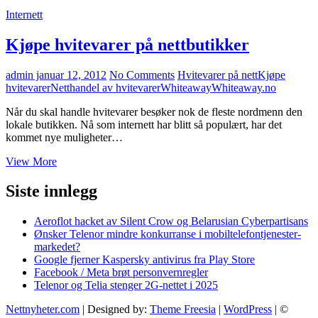
Internett
Kjøpe hvitevarer på nettbutikker
admin
januar 12, 2012
No Comments
Hvitevarer på nett
Kjøpe
hvitevarer
Netthandel av hvitevarer
Whiteaway
Whiteaway.no
Når du skal handle hvitevarer besøker nok de fleste nordmenn den
lokale butikken. Nå som internett har blitt så populært, har det
kommet nye muligheter…
Kjøpe
View More
hvitevarer
på
Siste innlegg
nettbutikker
Aeroflot hacket av Silent Crow og Belarusian Cyberpartisans
Ønsker Telenor mindre konkurranse i mobiltelefontjenester-
markedet?
Google fjerner Kaspersky antivirus fra Play Store
Facebook / Meta brøt personvernregler
Telenor og Telia stenger 2G-nettet i 2025
Nettnyheter.com
| Designed by:
Theme Freesia
|
WordPress
| ©