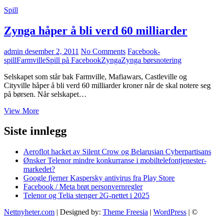
Spill
Zynga håper å bli verd 60 milliarder
admin
desember 2, 2011
No Comments
Facebook-
spill
Farmville
Spill på Facebook
Zynga
Zynga børsnotering
Selskapet som står bak Farmville, Mafiawars, Castleville og
Cityville håper å bli verd 60 milliarder kroner når de skal notere seg
på børsen. Når selskapet…
Zynga
View More
håper
å
Siste innlegg
bli
verd
Aeroflot hacket av Silent Crow og Belarusian Cyberpartisans
60
Ønsker Telenor mindre konkurranse i mobiltelefontjenester-
milliarder
markedet?
Google fjerner Kaspersky antivirus fra Play Store
Facebook / Meta brøt personvernregler
Telenor og Telia stenger 2G-nettet i 2025
Nettnyheter.com
| Designed by:
Theme Freesia
|
WordPress
| ©