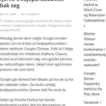
bak seg
hacket av
Silent Crow
juli 24, 2024
No Comments
og Belarusian
Cyberpartisan
Anthony Chavez google ansatt
Mozilla Firefox
Safari
s
nettleser
Tredjepartscookies Google
Tredjepartscookies
Google Chrome
Ønsker
Mandag denne uken valgte Google å endre
Telenor
planen sin om å fase ut tredjepartscookies i
mindre
deres nettleser Google Chrome. Folk vil i følge
konkurranse i
visedirektør for initiativet, Anthony Chavez,
mobiltelefontj
kunne ta et informert valg som gjelder på tvers
enester-
av nettsurfingen deres. Valget skal også kunne
markedet?
justeres når som helst.
Google
fjerner
Google går dermed helt tilbake på hva de sa for
Kaspersky
tre måneder siden. Da skulle nemlig
antivirus fra
tredjepartscookies fjernes helt fra neste år.
Play Store
Safari og Mozilla Firefox har fjernet
Facebook /
tredjepartscookies helt fra begynnelsen av