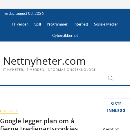
Skip
lørdag, august 08, 2026
to
content
IT-verden
Spill
Programmer
Internett
Sosiale Medier
Cybersikkerhet
Nettnyheter.com
IT NYHETER, IT-VERDEN, INFORMASJONSTEKNOLOGI
SISTE
INNLEGG
IT-VERDEN
Google legger plan om å
fjerne tredjepartscookies
Aeroflot