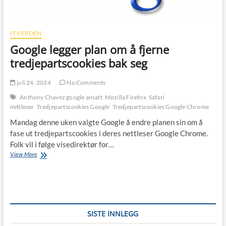
IT-VERDEN
Google legger plan om å fjerne
tredjepartscookies bak seg
juli 24, 2024
No Comments
Anthony Chavez google ansatt
Mozilla Firefox
Safari
nettleser
Tredjepartscookies Google
Tredjepartscookies Google Chrome
Mandag denne uken valgte Google å endre planen sin om å
fase ut tredjepartscookies i deres nettleser Google Chrome.
Folk vil i følge visedirektør for…
Google
View More
legger
plan
om
å
fjerne
tredjepartscookies
SISTE INNLEGG
bak