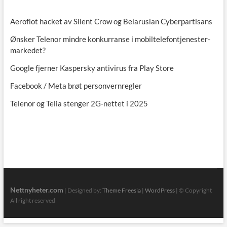
seg
Aeroflot hacket av Silent Crow og Belarusian Cyberpartisans
Ønsker Telenor mindre konkurranse i mobiltelefontjenester-
markedet?
Google fjerner Kaspersky antivirus fra Play Store
Facebook / Meta brøt personvernregler
Telenor og Telia stenger 2G-nettet i 2025
Nettnyheter.com
| Designed by:
Theme Freesia
|
WordPress
| © Copyright
All right reserved