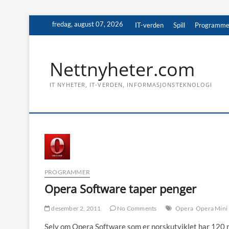
Skip
fredag, august 07, 2026
IT-verden
Spill
Programme
to
content
Nettnyheter.com
IT NYHETER, IT-VERDEN, INFORMASJONSTEKNOLOGI
PROGRAMMER
Opera Software taper penger
desember 2, 2011
No Comments
Opera
Opera Mini
Selv om Opera Software som er norskutviklet har 120 m