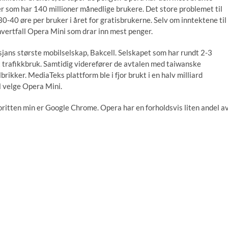
er som har 140 millioner månedlige brukere. Det store problemet til
0-40 øre per bruker i året for gratisbrukerne. Selv om inntektene til
ihvertfall Opera Mini som drar inn mest penger.
jans største mobilselskap, Bakcell. Selskapet som har rundt 2-3
et trafikkbruk. Samtidig viderefører de avtalen med taiwanske
ikker. MediaTeks plattform ble i fjor brukt i en halv milliard
vil velge Opera Mini.
oritten min er Google Chrome. Opera har en forholdsvis liten andel a