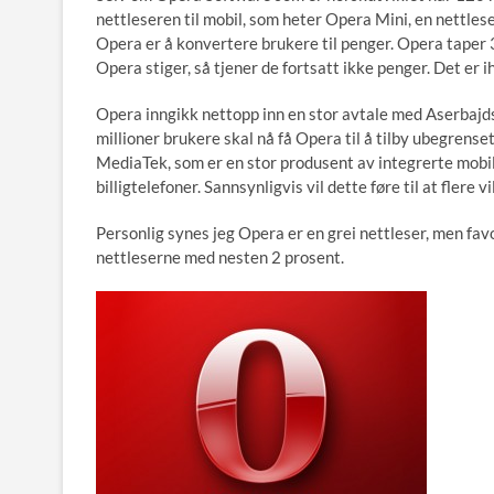
nettleseren til mobil, som heter Opera Mini, en nettles
Opera er å konvertere brukere til penger. Opera taper 3
Opera stiger, så tjener de fortsatt ikke penger. Det er 
Opera inngikk nettopp inn en stor avtale med Aserbajds
millioner brukere skal nå få Opera til å tilby ubegrens
MediaTek, som er en stor produsent av integrerte mobilbr
billigtelefoner. Sannsynligvis vil dette føre til at flere 
Personlig synes jeg Opera er en grei nettleser, men fav
nettleserne med nesten 2 prosent.