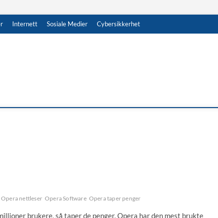
r
Internett
Sosiale Medier
Cybersikkerhet
Opera nettleser
Opera Software
Opera taper penger
illioner brukere, så taper de penger. Opera har den mest brukte