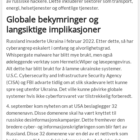
av russiske hackere. Dette inkluderer sektorer som transport,
energi, helsetjenester og offentlige tjenester.
Globale bekymringer og
langsiktige implikasjoner
Russland invaderte Ukraina i februar 2022. Etter dette, så har
cyberangrep eskalert i omfang og alvorlighetsgrad.
Whispergate malware har blitt mye brukt, men også
ødeleggende verktøy som HermeticWiper og løsepengevirus.
Alt dette har blitt brukt for å lamme ukrainske systemer.
U.S.C. Cybersecurity and Infrastructure Security Agency
(CISA) og FBI advarte tidlig om at slik skadevare lett kunne
spre seg utenfor Ukraina. Det ville kunne påvirke globale
systemer hvis ikke cyberforsvaret var tilstrekkelig forberedt.
4. september kom nyheten om at USA beslaglegger 32
domenenavn. Disse domenene skal ha vært knyttet til
russiske desinformasjonskampanjer. Dette fremhever den
bredere cyber- og informasjonskrigføringen som blir ført av
Russland. Disse 32 domenene var en del av et nettverk som