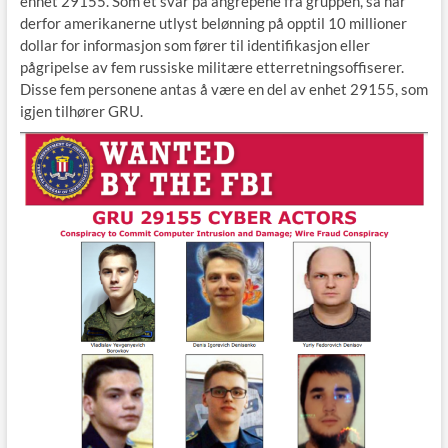
enhet 29155. Som et svar på angrepene fra gruppen, så har
derfor amerikanerne utlyst belønning på opptil 10 millioner
dollar for informasjon som fører til identifikasjon eller
pågripelse av fem russiske militære etterretningsoffiserer.
Disse fem personene antas å være en del av enhet 29155, som
igjen tilhører GRU.