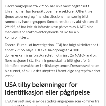
Hackerangrepene fra 29155 har ikke vært begrenset til
Ukraina, men har foregått over flere sektorer. Offentlige
tjenester, energi og finansinstitusjoner har særlig blitt
rammet av hackergruppen. Som et resultat av aktiviteten til
29155, så har kritisk infrastruktur på tvers av NATO sine
medlemsland stått ovenfor økende risiko for å bli
kompromittert.
Federal Bureau of Investigation (FBI) har fulgt aktivitetene til
enhet 29155 nøye. FBI skal ha oppdaget 14 000
domeneskanningsforsøk rettet mot minst 26 NATO-land og
flere nasjoner i EU. Skanningene skal ha blitt gjort for å
identifisere svakheter i kritiske systemer. Dersom svakheter
ble funnet, så skulle det utnyttes i fremtidige angrep fra enhet
29155.
USA tilby belønninger for
identifikasjon eller pågripelse
USA har sett seg lei av de stadige angrepene som kommer fra