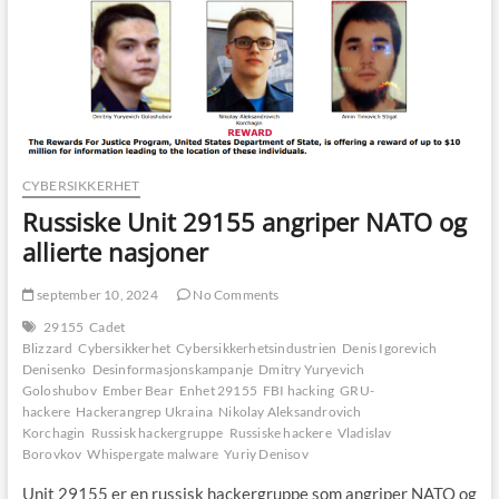
CYBERSIKKERHET
Russiske Unit 29155 angriper NATO og
allierte nasjoner
september 10, 2024
No Comments
29155
Cadet
Blizzard
Cybersikkerhet
Cybersikkerhetsindustrien
Denis Igorevich
Denisenko
Desinformasjonskampanje
Dmitry Yuryevich
Goloshubov
Ember Bear
Enhet 29155
FBI hacking
GRU-
hackere
Hackerangrep Ukraina
Nikolay Aleksandrovich
Korchagin
Russisk hackergruppe
Russiske hackere
Vladislav
Borovkov
Whispergate malware
Yuriy Denisov
Unit 29155 er en russisk hackergruppe som angriper NATO og