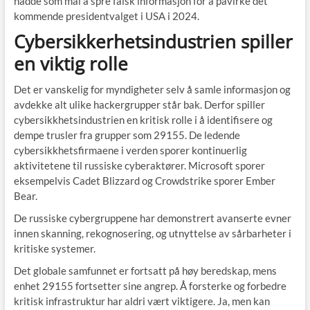
hadde som mål å spre falsk informasjon for å påvirke det
kommende presidentvalget i USA i 2024.
Cybersikkerhetsindustrien spiller
en viktig rolle
Det er vanskelig for myndigheter selv å samle informasjon og
avdekke alt ulike hackergrupper står bak. Derfor spiller
cybersikkhetsindustrien en kritisk rolle i å identifisere og
dempe trusler fra grupper som 29155. De ledende
cybersikkhetsfirmaene i verden sporer kontinuerlig
aktivitetene til russiske cyberaktører. Microsoft sporer
eksempelvis Cadet Blizzard og Crowdstrike sporer Ember
Bear.
De russiske cybergruppene har demonstrert avanserte evner
innen skanning, rekognosering, og utnyttelse av sårbarheter i
kritiske systemer.
Det globale samfunnet er fortsatt på høy beredskap, mens
enhet 29155 fortsetter sine angrep. Å forsterke og forbedre
kritisk infrastruktur har aldri vært viktigere. Ja, men kan