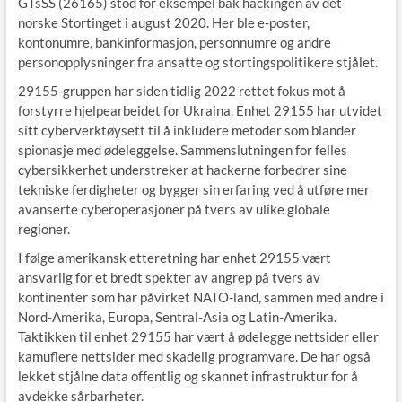
GTsSS (26165) stod for eksempel bak hackingen av det
norske Stortinget i august 2020. Her ble e-poster,
kontonumre, bankinformasjon, personnumre og andre
personopplysninger fra ansatte og stortingspolitikere stjålet.
29155-gruppen har siden tidlig 2022 rettet fokus mot å
forstyrre hjelpearbeidet for Ukraina. Enhet 29155 har utvidet
sitt cyberverktøysett til å inkludere metoder som blander
spionasje med ødeleggelse. Sammenslutningen for felles
cybersikkerhet understreker at hackerne forbedrer sine
tekniske ferdigheter og bygger sin erfaring ved å utføre mer
avanserte cyberoperasjoner på tvers av ulike globale
regioner.
I følge amerikansk etteretning har enhet 29155 vært
ansvarlig for et bredt spekter av angrep på tvers av
kontinenter som har påvirket NATO-land, sammen med andre i
Nord-Amerika, Europa, Sentral-Asia og Latin-Amerika.
Taktikken til enhet 29155 har vært å ødelegge nettsider eller
kamuflere nettsider med skadelig programvare. De har også
lekket stjålne data offentlig og skannet infrastruktur for å
avdekke sårbarheter.