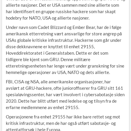
allierte nasjoner. Det er USA sammen med sine allierte som
har identifisert en gruppe russiske hackere som har skapt
hodebry for NATO, USA og allierte nasjoner.
Under navn som Cadet Blizzard og Ember Bear, har de i følge
amerikansk etterretning vært ansvarlige for store angrep på
USAs globale kritiske infrastruktur. Hackerne som går under
disse dekknavnene er knyttet til enhet 29155,
Hoveddirektoratet i Generalstaben. Dette er det som
tidligere ble kjent som GRU. Denne militære
etteretningsenheten har lenge vært under granskning for sine
hemmelige operasjoner av USA, NATO og dets allierte.
FBI, CISA og NSA, alle amerikanske organisasjoner, har
avslørt at GRU-hackere, ofte junioroffiserer fra GRU sitt 161
spesialøvingssenter, har vært involvert i cybersabotasje siden
2020. Dette har blitt utført med ledelse og og tilsyn fra de
erfarne medlemmene av enhet 29155.
Operasjonene fra enhet 29155 har ikke bare rettet seg mot
kritisk infrastruktur, men de har også utført sabotasje- og
attentatforsøk i hele Europa.