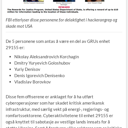
FBI etterlyser disse personene for delaktighet i hackerangrep og
skade mot USA
De 5 personene som antas å være en del av GRUs enhet
29155 er:
Nikolay Aleksandrovich Korchagin
Dmitry Yuryevich Goloshubov
Yuriy Denisov
Denis Igorevich Denisenko
Vladislav Borovkov
Disse fem offiserene er anklaget for å ha utført
cyberoperasjoner som har skadet kritisk amerikansk
infrastruktur, med særlig vekt på energi-, regjerings- og
romfartssektorene. Cyberaktivitetene til enhet 29155 er
også knyttet til sabotasje av vestlige lands innsats for å
støtte Ukraina. Samt å forstyrre ulike sektorer som er kritiske