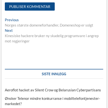
Innleggsnavigasjon
Previous
Previous
post:
Norges største domeneforhandler, Domeneshop er solgt
Next
Next
post:
Kinesiske hackere bruker ny skadelig programvare i angrep
mot regjeringer
SISTE INNLEGG
Aeroflot hacket av Silent Crow og Belarusian Cyberpartisans
Ønsker Telenor mindre konkurranse i mobiltelefontjenester-
markedet?