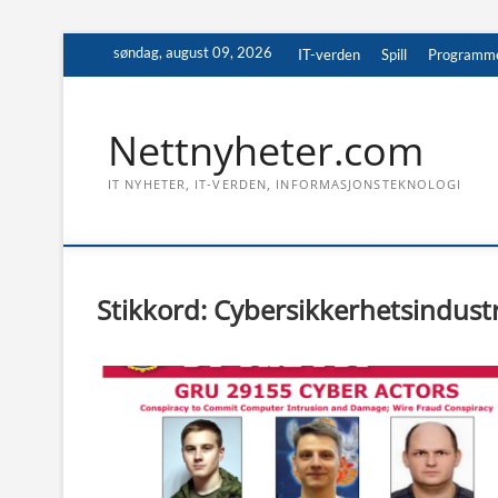
Skip
søndag, august 09, 2026
IT-verden
Spill
Programm
to
content
Nettnyheter.com
IT NYHETER, IT-VERDEN, INFORMASJONSTEKNOLOGI
Stikkord:
Cybersikkerhetsindust