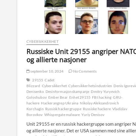
CYBERSIKKERHET
Russiske Unit 29155 angriper NAT
og allierte nasjoner
september 10, 2024
No Comments
29155
Cadet
Blizzard
Cybersikkerhet
Cybersikkerhetsindustrien
Denis Igorev
Denisenko
Desinformasjonskampanje
Dmitry Yuryevich
Goloshubov
Ember Bear
Enhet 29155
FBI hacking
GRU-
hackere
Hackerangrep Ukraina
Nikolay Aleksandrovich
Korchagin
Russisk hackergruppe
Russiske hackere
Vladislav
Borovkov
Whispergate malware
Yuriy Denisov
Unit 29155 er en russisk hackergruppe som angriper 
og allierte nasjoner. Det er USA sammen med sine allie