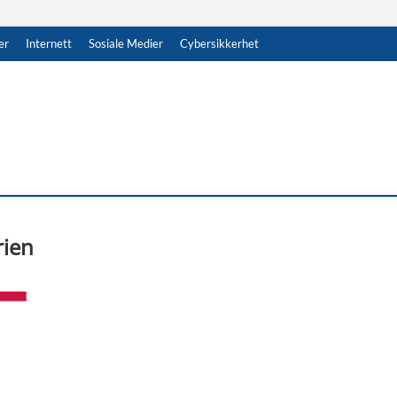
er
Internett
Sosiale Medier
Cybersikkerhet
rien