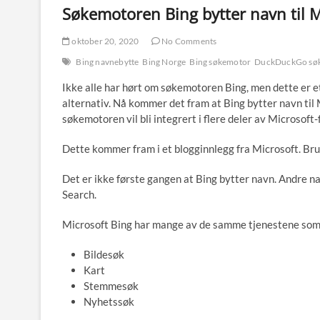
Søkemotoren Bing bytter navn til M
oktober 20, 2020
No Comments
Bing navnebytte
Bing Norge
Bing søkemotor
DuckDuckGo sø
Ikke alle har hørt om søkemotoren Bing, men dette er e
alternativ. Nå kommer det fram at Bing bytter navn til M
søkemotoren vil bli integrert i flere deler av Microsoft-
Dette kommer fram i et blogginnlegg fra Microsoft. Bruk
Det er ikke første gangen at Bing bytter navn. Andre 
Search.
Microsoft Bing har mange av de samme tjenestene som 
Bildesøk
Kart
Stemmesøk
Nyhetssøk