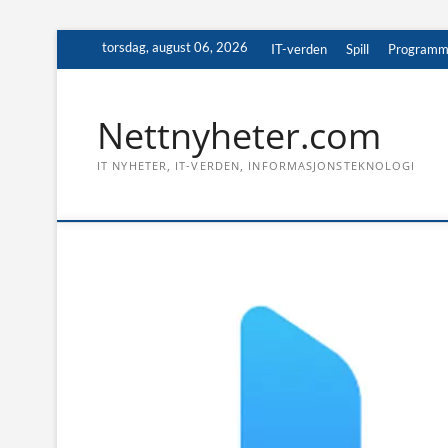
Skip
torsdag, august 06, 2026
IT-verden
Spill
Programm
to
content
Nettnyheter.com
IT NYHETER, IT-VERDEN, INFORMASJONSTEKNOLOGI