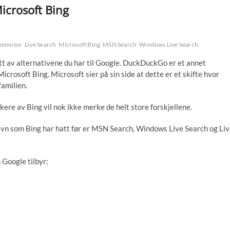
icrosoft Bing
kemotor
Live Search
Microsoft Bing
MSN Search
Windows Live Search
tt av alternativene du har til Google. DuckDuckGo er et annet
icrosoft Bing. Microsoft sier på sin side at dette er et skifte hvor
familien.
ere av Bing vil nok ikke merke de helt store forskjellene.
navn som Bing har hatt før er MSN Search, Windows Live Search og Li
Google tilbyr: