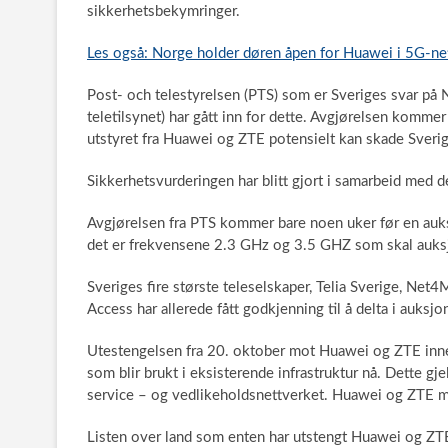
sikkerhetsbekymringer.
Les også: Norge holder døren åpen for Huawei i 5G-ne
Post- och telestyrelsen (PTS) som er Sveriges svar p
teletilsynet) har gått inn for dette. Avgjørelsen komme
utstyret fra Huawei og ZTE potensielt kan skade Sverig
Sikkerhetsvurderingen har blitt gjort i samarbeid med d
Avgjørelsen fra PTS kommer bare noen uker før en auks
det er frekvensene 2.3 GHz og 3.5 GHZ som skal auksj
Sveriges fire største teleselskaper, Telia Sverige, Net
Access har allerede fått godkjenning til å delta i auksjo
Utestengelsen fra 20. oktober mot Huawei og ZTE inne
som blir brukt i eksisterende infrastruktur nå. Dette gj
service – og vedlikeholdsnettverket. Huawei og ZTE m
Listen over land som enten har utstengt Huawei og ZTE e