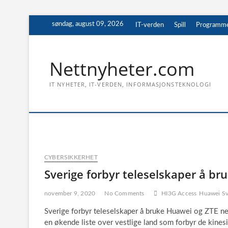
Skip
søndag, august 09, 2026
IT-verden
Spill
Programm
to
content
Nettnyheter.com
IT NYHETER, IT-VERDEN, INFORMASJONSTEKNOLOGI
CYBERSIKKERHET
Sverige forbyr teleselskaper å br
november 9, 2020
No Comments
HI3G Access
Huawei Sv
Sverige forbyr teleselskaper å bruke Huawei og ZTE net
en økende liste over vestlige land som forbyr de kines