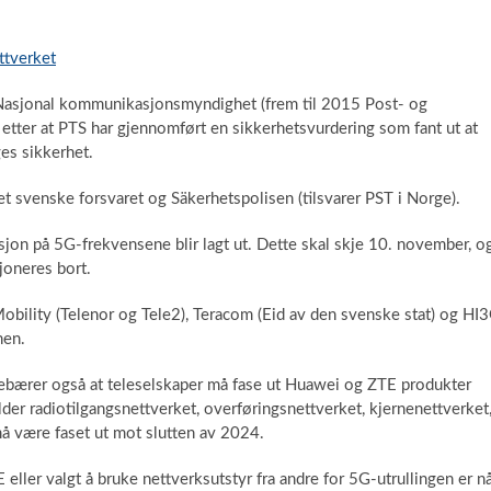
ttverket
å Nasjonal kommunikasjonsmyndighet (frem til 2015 Post- og
r etter at PTS har gjennomført en sikkerhetsvurdering som fant ut at
es sikkerhet.
et svenske forsvaret og Säkerhetspolisen (tilsvarer PST i Norge).
jon på 5G-frekvensene blir lagt ut. Dette skal skje 10. november, o
oneres bort.
4Mobility (Telenor og Tele2), Teracom (Eid av den svenske stat) og HI
nen.
bærer også at teleselskaper må fase ut Huawei og ZTE produkter
elder radiotilgangsnettverket, overføringsnettverket, kjernenettverket
å være faset ut mot slutten av 2024.
ller valgt å bruke nettverksutstyr fra andre for 5G-utrullingen er n