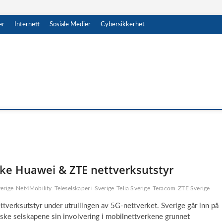
er
Internett
Sosiale Medier
Cybersikkerhet
uke Huawei & ZTE nettverksutstyr
erige
Net4Mobility
Teleselskaper i Sverige
Telia Sverige
Teracom
ZTE Sverige
tverksutstyr under utrullingen av 5G-nettverket. Sverige går inn på
iske selskapene sin involvering i mobilnettverkene grunnet