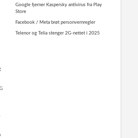
Google fjerner Kaspersky antivirus fra Play
Store
Facebook / Meta brøt personvernregler
Telenor og Telia stenger 2G-nettet i 2025
g
3G
,
å