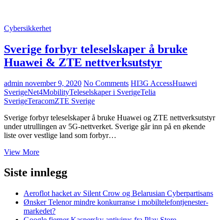
Cybersikkerhet
Sverige forbyr teleselskaper å bruke
Huawei & ZTE nettverksutstyr
admin
november 9, 2020
No Comments
HI3G Access
Huawei
Sverige
Net4Mobility
Teleselskaper i Sverige
Telia
Sverige
Teracom
ZTE Sverige
Sverige forbyr teleselskaper å bruke Huawei og ZTE nettverksutstyr
under utrullingen av 5G-nettverket. Sverige går inn på en økende
liste over vestlige land som forbyr…
Sverige
View More
forbyr
teleselskaper
Siste innlegg
å
bruke
Aeroflot hacket av Silent Crow og Belarusian Cyberpartisans
Huawei
Ønsker Telenor mindre konkurranse i mobiltelefontjenester-
&
markedet?
ZTE
Google fjerner Kaspersky antivirus fra Play Store