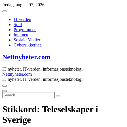
Skip
fredag, august 07, 2026
to
content
IT-verden
Spill
Programmer
Internett
Sosiale Medier
Cybersikkerhet
Nettnyheter.com
IT nyheter, IT-verden, informasjonsteknologi
Nettnyheter.com
IT nyheter, IT-verden, informasjonsteknologi
Search
…
Stikkord:
Teleselskaper i
Sverige