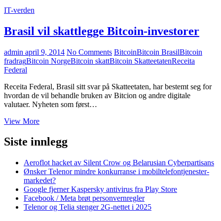
IT-verden
Brasil vil skattlegge Bitcoin-investorer
admin
april 9, 2014
No Comments
Bitcoin
Bitcoin Brasil
Bitcoin
fradrag
Bitcoin Norge
Bitcoin skatt
Bitcoin Skatteetaten
Receita
Federal
Receita Federal, Brasil sitt svar på Skatteetaten, har bestemt seg for
hvordan de vil behandle bruken av Bitcion og andre digitale
valutaer. Nyheten som først…
Brasil
View More
vil
skattlegge
Siste innlegg
Bitcoin-
investorer
Aeroflot hacket av Silent Crow og Belarusian Cyberpartisans
Ønsker Telenor mindre konkurranse i mobiltelefontjenester-
markedet?
Google fjerner Kaspersky antivirus fra Play Store
Facebook / Meta brøt personvernregler
Telenor og Telia stenger 2G-nettet i 2025