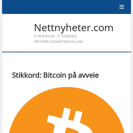
Skip
to
content
Nettnyheter.com
IT NYHETER, IT-VERDEN,
INFORMASJONSTEKNOLOGI
Stikkord:
Bitcoin på avveie