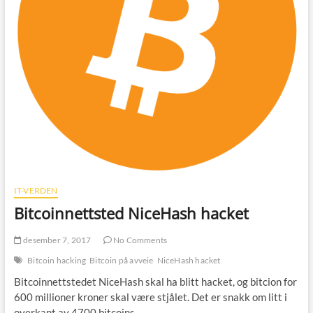
IT-VERDEN
Bitcoinnettsted NiceHash hacket
desember 7, 2017
No Comments
Bitcoin hacking
Bitcoin på avveie
NiceHash hacket
Bitcoinnettstedet NiceHash skal ha blitt hacket, og bitcion for
600 millioner kroner skal være stjålet. Det er snakk om litt i
overkant av 4700 bitcoins…