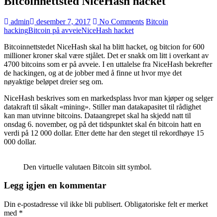
Bitcoinnettsted NiceHash hacket
admin
desember 7, 2017
No Comments
Bitcoin
hacking
Bitcoin på avveie
NiceHash hacket
Bitcoinnettstedet NiceHash skal ha blitt hacket, og bitcion for 600
millioner kroner skal være stjålet. Det er snakk om litt i overkant av
4700 bitcoins som er på avveie. I en uttalelse fra NiceHash bekrefter
de hackingen, og at de jobber med å finne ut hvor mye det
nøyaktige beløpet dreier seg om.
NiceHash beskrives som en markedsplass hvor man kjøper og selger
datakraft til såkalt «mining». Stiller man datakapasitet til rådighet
kan man utvinne bitcoins. Dataangrepet skal ha skjedd natt til
onsdag 6. november, og på det tidspunktet skal én bitcoin hatt en
verdi på 12 000 dollar. Etter dette har den steget til rekordhøye 15
000 dollar.
Den virtuelle valutaen Bitcoin sitt symbol.
Legg igjen en kommentar
Din e-postadresse vil ikke bli publisert.
Obligatoriske felt er merket
med
*