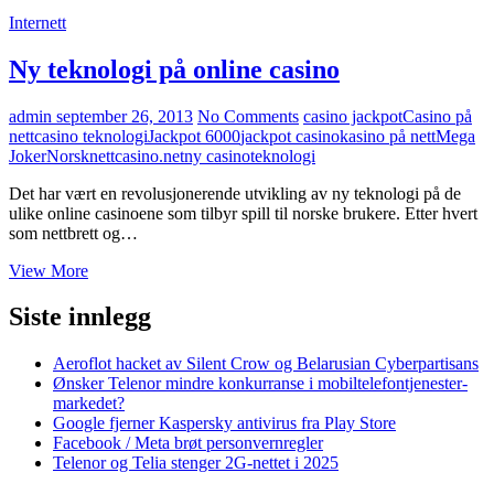
Internett
Ny teknologi på online casino
admin
september 26, 2013
No Comments
casino jackpot
Casino på
nett
casino teknologi
Jackpot 6000
jackpot casino
kasino på nett
Mega
Joker
Norsknettcasino.net
ny casinoteknologi
Det har vært en revolusjonerende utvikling av ny teknologi på de
ulike online casinoene som tilbyr spill til norske brukere. Etter hvert
som nettbrett og…
Ny
View More
teknologi
på
Siste innlegg
online
casino
Aeroflot hacket av Silent Crow og Belarusian Cyberpartisans
Ønsker Telenor mindre konkurranse i mobiltelefontjenester-
markedet?
Google fjerner Kaspersky antivirus fra Play Store
Facebook / Meta brøt personvernregler
Telenor og Telia stenger 2G-nettet i 2025