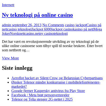
Internett
Ny teknologi på online casino
admin
september 26, 2013
No Comments
casino jackpot
Casino på
nett
casino teknologi
Jackpot 6000
jackpot casino
kasino på nett
Mega
Joker
Norsknettcasino.net
ny casinoteknologi
Det har vært en revolusjonerende utvikling av ny teknologi på de
ulike online casinoene som tilbyr spill til norske brukere. Etter hvert
som nettbrett og…
Ny
View More
teknologi
på
Siste innlegg
online
casino
Aeroflot hacket av Silent Crow og Belarusian Cyberpartisans
Ønsker Telenor mindre konkurranse i mobiltelefontjenester-
markedet?
Google fjerner Kaspersky antivirus fra Play Store
Facebook / Meta brøt personvernregler
Telenor og Telia stenger 2G-nettet i 2025