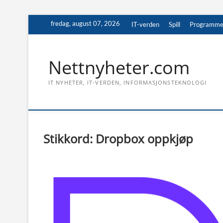
Skip
fredag, august 07, 2026
IT-verden
Spill
Programme
to
content
Nettnyheter.com
IT NYHETER, IT-VERDEN, INFORMASJONSTEKNOLOGI
Stikkord:
Dropbox oppkjøp