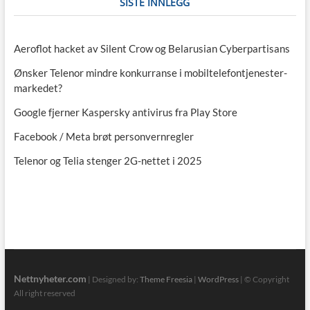
SISTE INNLEGG
Aeroflot hacket av Silent Crow og Belarusian Cyberpartisans
Ønsker Telenor mindre konkurranse i mobiltelefontjenester-
markedet?
Google fjerner Kaspersky antivirus fra Play Store
Facebook / Meta brøt personvernregler
Telenor og Telia stenger 2G-nettet i 2025
Nettnyheter.com
| Designed by:
Theme Freesia
|
WordPress
| © Copyright
All right reserved