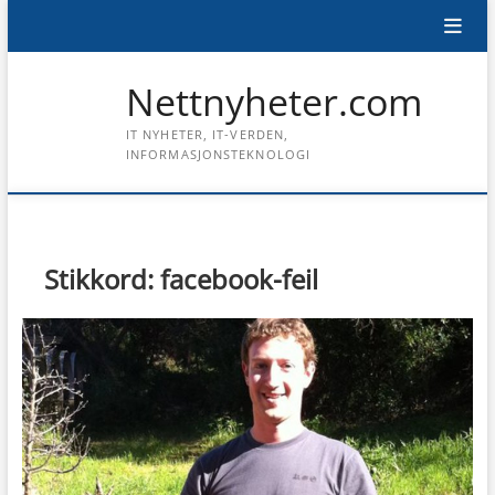
Skip
to
content
Nettnyheter.com
IT NYHETER, IT-VERDEN,
INFORMASJONSTEKNOLOGI
Stikkord:
facebook-feil