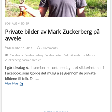
SOSIALE MEDIER
Private bilder av Mark Zuckerberg på
avveie
desember 7, 2011
2 Comments
Facebook
facebook-bug
facebook-feil
feil på facebook
Marck
Zuckerberg
sosiale medier
I går tirsdag 6. desember ble det oppdaget et sikkerhetshull i
Facebook, som gjorde det mulig å se gjennom de private
bildene til folk. Det…
Private
View More
bilder
av
Mark
Zuckerberg
på
avveie