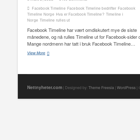
Facebook Timeline
Facebook Timeline bedrifter
Facebook
Timeline Norge
Hva er Facebook Timeline?
Timeline i
Norge
Timeline rulles ut
Facebook Timeline har vært omdiskutert mye de siste
månedene, og nå rulles Timeline ut for Facebook-sider 
Mange nordmenn har tatt i bruk Facebook Timeline…
Facebook
View More
Timeline
for
bedrifter
Nettnyheter.com
| Designed by:
Theme Freesia
|
WordPress
| 