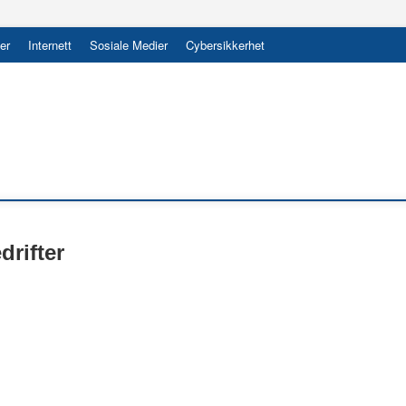
er
Internett
Sosiale Medier
Cybersikkerhet
rifter