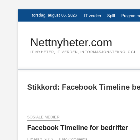
Skip
torsdag, august 06, 2026
IT-verden
Spill
Programm
to
content
Nettnyheter.com
IT NYHETER, IT-VERDEN, INFORMASJONSTEKNOLOGI
Stikkord:
Facebook Timeline bed
SOSIALE MEDIER
Facebook Timeline for bedrifter
mars 2, 2012
No Comments