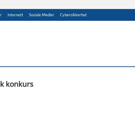
r
Internett
Sosiale Medier
Cybersikkerhet
ik konkurs