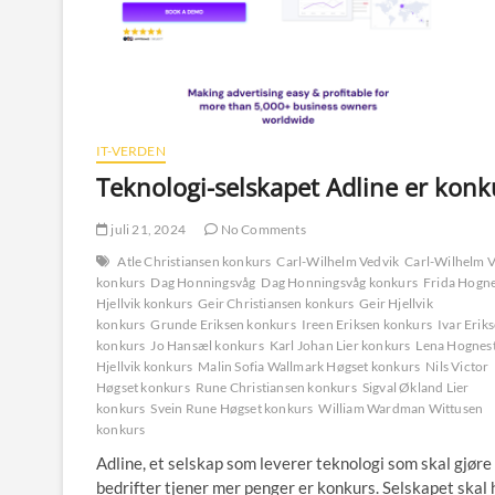
IT-VERDEN
Teknologi-selskapet Adline er konk
juli 21, 2024
No Comments
Atle Christiansen konkurs
Carl-Wilhelm Vedvik
Carl-Wilhelm V
konkurs
Dag Honningsvåg
Dag Honningsvåg konkurs
Frida Hogn
Hjellvik konkurs
Geir Christiansen konkurs
Geir Hjellvik
konkurs
Grunde Eriksen konkurs
Ireen Eriksen konkurs
Ivar Erik
konkurs
Jo Hansæl konkurs
Karl Johan Lier konkurs
Lena Hognes
Hjellvik konkurs
Malin Sofia Wallmark Høgset konkurs
Nils Victor
Høgset konkurs
Rune Christiansen konkurs
Sigval Økland Lier
konkurs
Svein Rune Høgset konkurs
William Wardman Wittusen
konkurs
Adline, et selskap som leverer teknologi som skal gjøre
bedrifter tjener mer penger er konkurs. Selskapet skal 