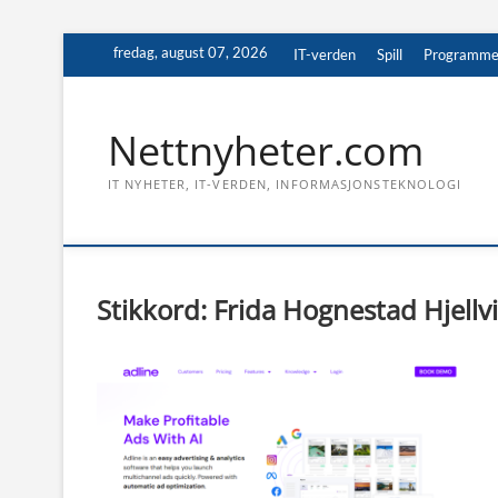
Skip
fredag, august 07, 2026
IT-verden
Spill
Programme
to
content
Nettnyheter.com
IT NYHETER, IT-VERDEN, INFORMASJONSTEKNOLOGI
Stikkord:
Frida Hognestad Hjellv