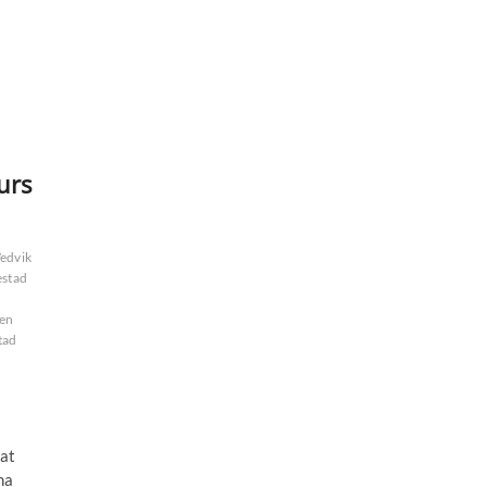
urs
edvik
estad
sen
tad
 at
ha