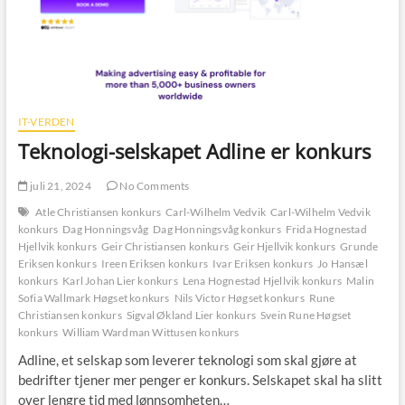
IT-VERDEN
Teknologi-selskapet Adline er konkurs
juli 21, 2024
No Comments
Atle Christiansen konkurs
Carl-Wilhelm Vedvik
Carl-Wilhelm Vedvik
konkurs
Dag Honningsvåg
Dag Honningsvåg konkurs
Frida Hognestad
Hjellvik konkurs
Geir Christiansen konkurs
Geir Hjellvik konkurs
Grunde
Eriksen konkurs
Ireen Eriksen konkurs
Ivar Eriksen konkurs
Jo Hansæl
konkurs
Karl Johan Lier konkurs
Lena Hognestad Hjellvik konkurs
Malin
Sofia Wallmark Høgset konkurs
Nils Victor Høgset konkurs
Rune
Christiansen konkurs
Sigval Økland Lier konkurs
Svein Rune Høgset
konkurs
William Wardman Wittusen konkurs
Adline, et selskap som leverer teknologi som skal gjøre at
bedrifter tjener mer penger er konkurs. Selskapet skal ha slitt
over lengre tid med lønnsomheten…