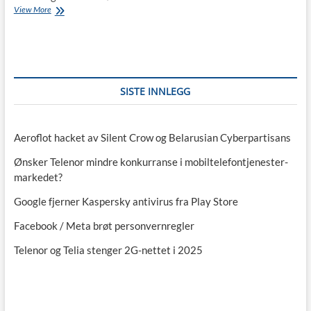
Teknologi-
View More
selskapet
Adline
er
konkurs
SISTE INNLEGG
Aeroflot hacket av Silent Crow og Belarusian Cyberpartisans
Ønsker Telenor mindre konkurranse i mobiltelefontjenester-
markedet?
Google fjerner Kaspersky antivirus fra Play Store
Facebook / Meta brøt personvernregler
Telenor og Telia stenger 2G-nettet i 2025