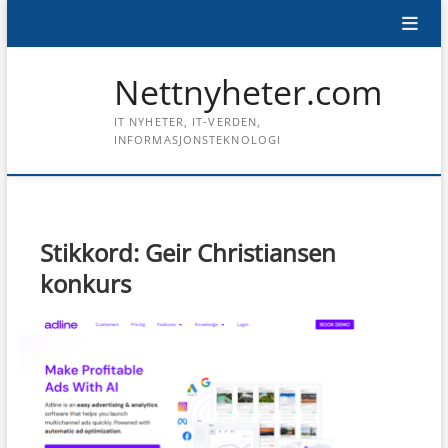
Skip
to
content
Nettnyheter.com
IT NYHETER, IT-VERDEN,
INFORMASJONSTEKNOLOGI
Stikkord:
Geir Christiansen
konkurs