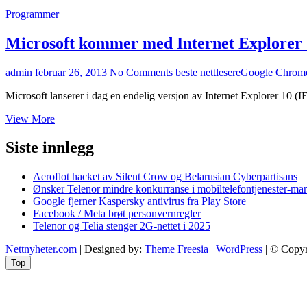
Programmer
Microsoft kommer med Internet Explorer 
admin
februar 26, 2013
No Comments
beste nettlesere
Google Chrom
Microsoft lanserer i dag en endelig versjon av Internet Explorer 10 (I
Microsoft
View More
kommer
med
Siste innlegg
Internet
Explorer
Aeroflot hacket av Silent Crow og Belarusian Cyberpartisans
10
Ønsker Telenor mindre konkurranse i mobiltelefontjenester-ma
for
Google fjerner Kaspersky antivirus fra Play Store
Windows
Facebook / Meta brøt personvernregler
7
Telenor og Telia stenger 2G-nettet i 2025
Nettnyheter.com
| Designed by:
Theme Freesia
|
WordPress
| © Copyri
Top