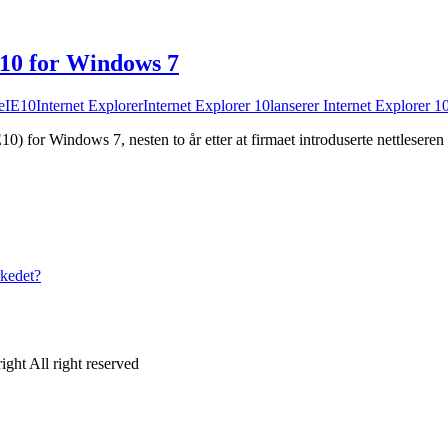
10 for Windows 7
e
IE10
Internet Explorer
Internet Explorer 10
lanserer Internet Explorer 1
E10) for Windows 7, nesten to år etter at firmaet introduserte nettleser
rkedet?
ght All right reserved