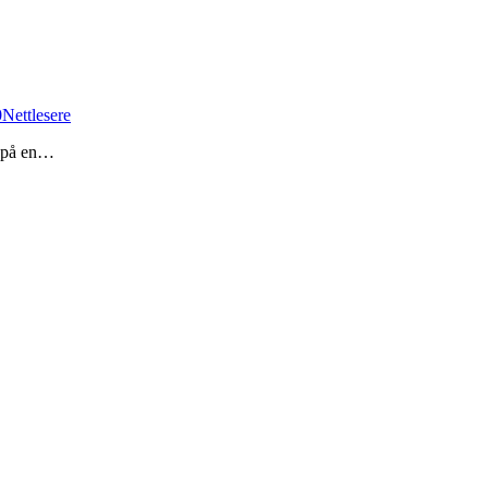
0
Nettlesere
en på en…