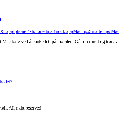
n
OS-app
Iphone 4s
Iphone tips
Knock app
Mac tips
Smarte tips Mac
t Mac bare ved å banke lett på mobilen. Går du rundt og tror…
rkedet?
ght All right reserved