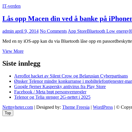
IT-verden
Lås opp Macen din ved å banke på iPhone
admin
april 9, 2014
No Comments
App Store
Bluetooth Low energy
I
Med en ny iOS-app kan du via Bluetooth låse opp en passordbeskytte
Lås
View More
opp
Macen
Siste innlegg
din
ved
Aeroflot hacket av Silent Crow og Belarusian Cyberpartisans
å
Ønsker Telenor mindre konkurranse i mobiltelefontjenester-ma
banke
Google fjerner Kaspersky antivirus fra Play Store
på
Facebook / Meta brøt personvernregler
iPhonen
Telenor og Telia stenger 2G-nettet i 2025
Nettnyheter.com
| Designed by:
Theme Freesia
|
WordPress
| © Copyri
Top