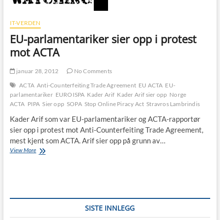
IT-VERDEN
EU-parlamentariker sier opp i protest
mot ACTA
januar 28, 2012
No Comments
ACTA
Anti-Counterfeiting Trade Agreement
EU ACTA
EU-
parlamentariker
EUROISPA
Kader Arif
Kader Arif sier opp
Norge
ACTA
PIPA
Sier opp
SOPA
Stop Online Piracy Act
Stravros Lambrindis
Kader Arif som var EU-parlamentariker og ACTA-rapportør
sier opp i protest mot Anti-Counterfeiting Trade Agreement,
mest kjent som ACTA. Arif sier opp på grunn av…
EU-
View More
parlamentariker
sier
opp
i
protest
mot
SISTE INNLEGG
ACTA