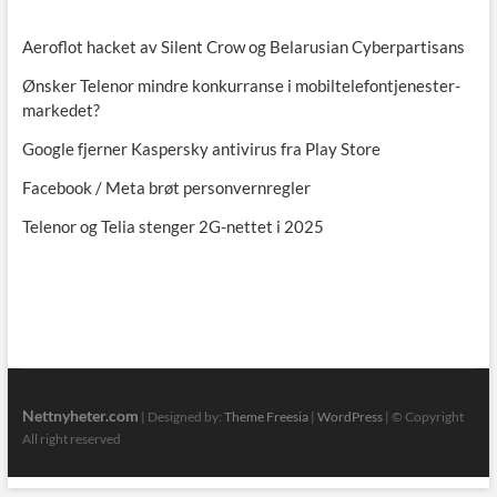
Aeroflot hacket av Silent Crow og Belarusian Cyberpartisans
Ønsker Telenor mindre konkurranse i mobiltelefontjenester-
markedet?
Google fjerner Kaspersky antivirus fra Play Store
Facebook / Meta brøt personvernregler
Telenor og Telia stenger 2G-nettet i 2025
Nettnyheter.com
| Designed by:
Theme Freesia
|
WordPress
| © Copyright
All right reserved