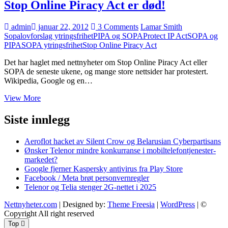
Stop Online Piracy Act er død!
mot
ACTA
admin
januar 22, 2012
3 Comments
Lamar Smith
Sopa
lovforslag ytringsfrihet
PIPA og SOPA
Protect IP Act
SOPA og
PIPA
SOPA ytringsfrihet
Stop Online Piracy Act
Det har haglet med nettnyheter om Stop Online Piracy Act eller
SOPA de seneste ukene, og mange store nettsider har protestert.
Wikipedia, Google og en…
Stop
View More
Online
Piracy
Siste innlegg
Act
er
Aeroflot hacket av Silent Crow og Belarusian Cyberpartisans
død!
Ønsker Telenor mindre konkurranse i mobiltelefontjenester-
markedet?
Google fjerner Kaspersky antivirus fra Play Store
Facebook / Meta brøt personvernregler
Telenor og Telia stenger 2G-nettet i 2025
Nettnyheter.com
| Designed by:
Theme Freesia
|
WordPress
| ©
Copyright All right reserved
Top