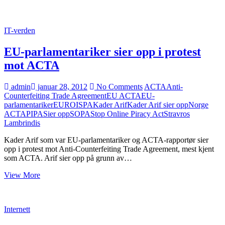
IT-verden
EU-parlamentariker sier opp i protest
mot ACTA
admin
januar 28, 2012
No Comments
ACTA
Anti-
Counterfeiting Trade Agreement
EU ACTA
EU-
parlamentariker
EUROISPA
Kader Arif
Kader Arif sier opp
Norge
ACTA
PIPA
Sier opp
SOPA
Stop Online Piracy Act
Stravros
Lambrindis
Kader Arif som var EU-parlamentariker og ACTA-rapportør sier
opp i protest mot Anti-Counterfeiting Trade Agreement, mest kjent
som ACTA. Arif sier opp på grunn av…
EU-
View More
parlamentariker
sier
opp
Internett
i
protest