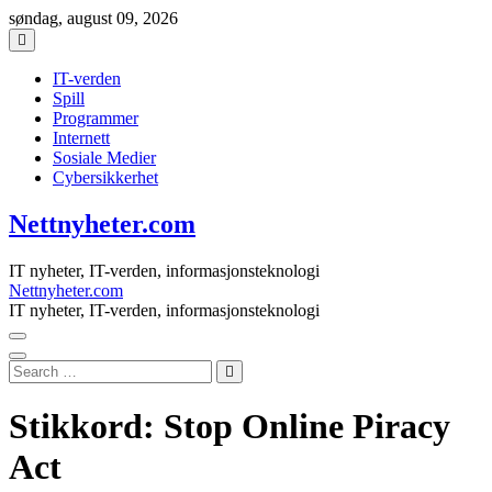
Skip
søndag, august 09, 2026
to
content
IT-verden
Spill
Programmer
Internett
Sosiale Medier
Cybersikkerhet
Nettnyheter.com
IT nyheter, IT-verden, informasjonsteknologi
Nettnyheter.com
IT nyheter, IT-verden, informasjonsteknologi
Search
…
Stikkord:
Stop Online Piracy
Act