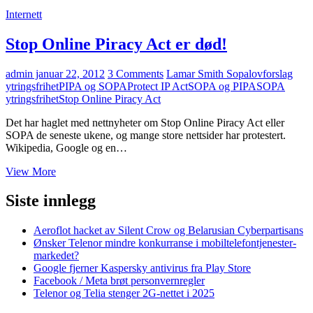
Internett
Stop Online Piracy Act er død!
admin
januar 22, 2012
3 Comments
Lamar Smith Sopa
lovforslag
ytringsfrihet
PIPA og SOPA
Protect IP Act
SOPA og PIPA
SOPA
ytringsfrihet
Stop Online Piracy Act
Det har haglet med nettnyheter om Stop Online Piracy Act eller
SOPA de seneste ukene, og mange store nettsider har protestert.
Wikipedia, Google og en…
Stop
View More
Online
Piracy
Siste innlegg
Act
er
Aeroflot hacket av Silent Crow og Belarusian Cyberpartisans
død!
Ønsker Telenor mindre konkurranse i mobiltelefontjenester-
markedet?
Google fjerner Kaspersky antivirus fra Play Store
Facebook / Meta brøt personvernregler
Telenor og Telia stenger 2G-nettet i 2025