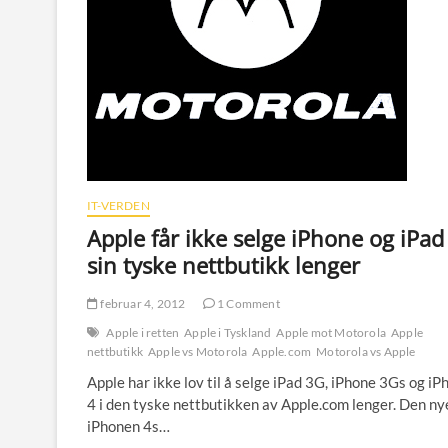
IT-VERDEN
Apple får ikke selge iPhone og iPad 
sin tyske nettbutikk lenger
februar 4, 2012
1 Comment
Apple i retten
Apple i Tyskland
Apple mot Motorola
Apple
nettbutikk
Apple vs Motorola
Apple.com
Motorola vs Apple
Apple har ikke lov til å selge iPad 3G, iPhone 3Gs og iP
4 i den tyske nettbutikken av Apple.com lenger. Den ny
iPhonen 4s…