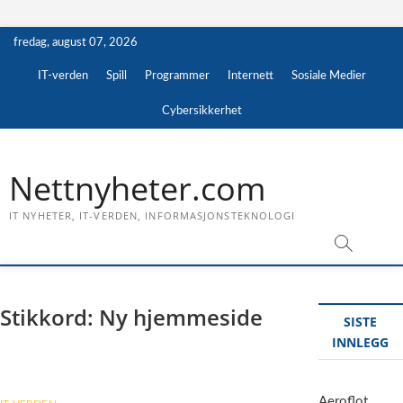
Skip
fredag, august 07, 2026
to
content
IT-verden
Spill
Programmer
Internett
Sosiale Medier
Cybersikkerhet
Nettnyheter.com
IT NYHETER, IT-VERDEN, INFORMASJONSTEKNOLOGI
Stikkord:
Ny hjemmeside
SISTE
INNLEGG
Aeroflot