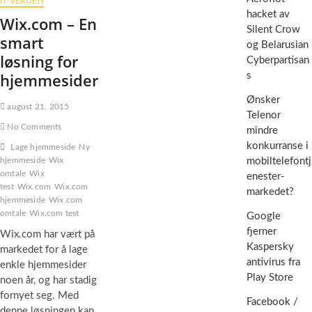
IT-VERDEN
hacket av
Wix.com – En
Silent Crow
smart
og Belarusian
løsning for
Cyberpartisan
hjemmesider
s
Ønsker
august 21, 2015
Telenor
No Comments
mindre
konkurranse i
Lage hjemmeside
Ny
hjemmeside
Wix
mobiltelefontj
omtale
Wix
enester-
test
Wix.com
Wix.com
markedet?
hjemmeside
Wix.com
omtale
Wix.com test
Google
fjerner
Wix.com har vært på
Kaspersky
markedet for å lage
antivirus fra
enkle hjemmesider
Play Store
noen år, og har stadig
fornyet seg. Med
Facebook /
denne løsningen kan