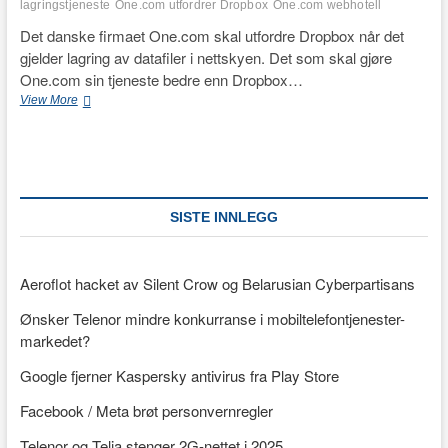
lagringstjeneste
One.com utfordrer Dropbox
One.com webhotell
Det danske firmaet One.com skal utfordre Dropbox når det
gjelder lagring av datafiler i nettskyen. Det som skal gjøre
One.com sin tjeneste bedre enn Dropbox…
Dansk
View More
utfordrer
til
Dropbox
SISTE INNLEGG
Aeroflot hacket av Silent Crow og Belarusian Cyberpartisans
Ønsker Telenor mindre konkurranse i mobiltelefontjenester-
markedet?
Google fjerner Kaspersky antivirus fra Play Store
Facebook / Meta brøt personvernregler
Telenor og Telia stenger 2G-nettet i 2025