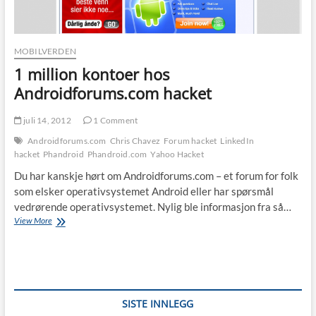
MOBILVERDEN
1 million kontoer hos
Androidforums.com hacket
juli 14, 2012
1 Comment
Androidforums.com
Chris Chavez
Forum hacket
LinkedIn
hacket
Phandroid
Phandroid.com
Yahoo Hacket
Du har kanskje hørt om Androidforums.com – et forum for folk
som elsker operativsystemet Android eller har spørsmål
vedrørende operativsystemet. Nylig ble informasjon fra så…
1
View More
million
kontoer
hos
Androidforums.com
hacket
SISTE INNLEGG