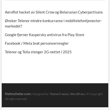
Aeroflot hacket av Silent Crow og Belarusian Cyberpartisans
Ønsker Telenor mindre konkurranse i mobiltelefontjenester-
markedet?
Google fjerner Kaspersky antivirus fra Play Store
Facebook / Meta brøt personvernregler
Telenor og Telia stenger 2G-nettet i 2025
Nettnyheter.com
| Designed by:
Theme Freesia
|
WordPress
| © Copyright
All right reserved