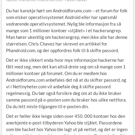
Du har kanskje hørt om Androidforums.com – et forum for folk
som elsker operativsystemet Android eller har spørsmål
vedrørende operativsystemet. Nylig ble informasjon fra så
mange som 1 millioner kontoer «stjålet» i et hackerangrep.
Man hører ukentlig om hackerangrep, men ikke alle har denne
størrelsen. Chris Chavez har skrevet en artikkel for
Phandroid.com, og der oppfordres folk til å skifte passord.
Det er ikke sikkert enda hvor mye informasjon hackerne har
fått med seg, men det kan altså dreie seg om så mange som 1
millioner kontoer på forumet. Om du er medlem hos
Androidforums.com anbefales det nå at du skifter passord, og
vi i Nettnyheter.com vil anbefale deg å skifte passord
regelmessig. Du bør også forsikre deg om at du ikke bruker
samme passord på e-posten som du bruker hos ulike nettfora.
Da du lett miste tilgangen til e-posten din.
Det er heller ikke lenge siden over 450. 000 kontoer hos den
anerkjente e-post-tilbyderen Yahoo ble stjålet. Passordene
som ble hacket hos Yahoo ble lagt ut på nettet, og det er ingen