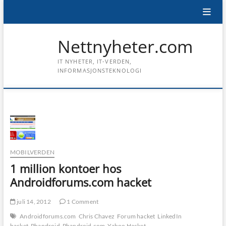
Skip
to
content
Nettnyheter.com
IT NYHETER, IT-VERDEN,
INFORMASJONSTEKNOLOGI
MOBILVERDEN
1 million kontoer hos
Androidforums.com hacket
juli 14, 2012
1 Comment
Androidforums.com
Chris Chavez
Forum hacket
LinkedIn
hacket
Phandroid
Phandroid.com
Yahoo Hacket