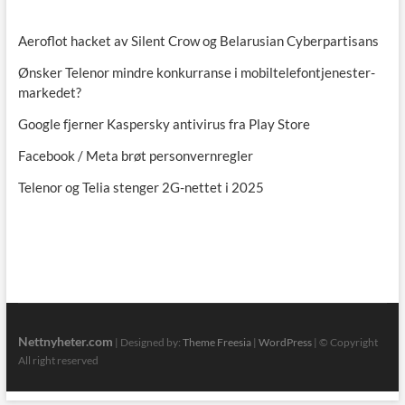
Aeroflot hacket av Silent Crow og Belarusian Cyberpartisans
Ønsker Telenor mindre konkurranse i mobiltelefontjenester-
markedet?
Google fjerner Kaspersky antivirus fra Play Store
Facebook / Meta brøt personvernregler
Telenor og Telia stenger 2G-nettet i 2025
Nettnyheter.com
| Designed by:
Theme Freesia
|
WordPress
| © Copyright
All right reserved