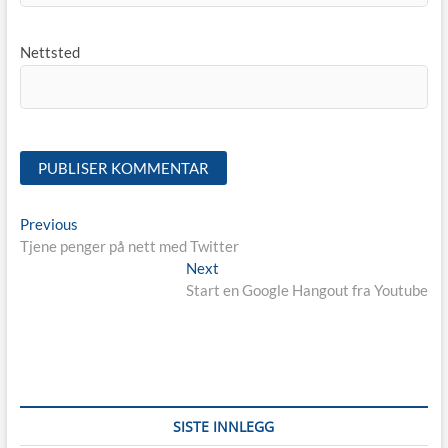
Nettsted
Innleggsnavigasjon
Previous
Previous
post:
Tjene penger på nett med Twitter
Next
Next
post:
Start en Google Hangout fra Youtube
SISTE INNLEGG