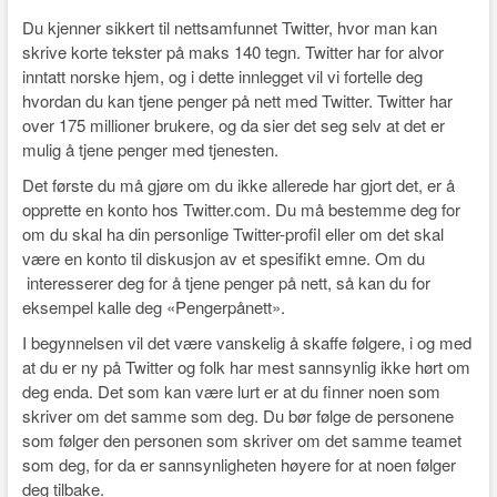
Du kjenner sikkert til nettsamfunnet Twitter, hvor man kan
skrive korte tekster på maks 140 tegn. Twitter har for alvor
inntatt norske hjem, og i dette innlegget vil vi fortelle deg
hvordan du kan tjene penger på nett med Twitter. Twitter har
over 175 millioner brukere, og da sier det seg selv at det er
mulig å tjene penger med tjenesten.
Det første du må gjøre om du ikke allerede har gjort det, er å
opprette en konto hos Twitter.com. Du må bestemme deg for
om du skal ha din personlige Twitter-profil eller om det skal
være en konto til diskusjon av et spesifikt emne. Om du
interesserer deg for å tjene penger på nett, så kan du for
eksempel kalle deg «Pengerpånett».
I begynnelsen vil det være vanskelig å skaffe følgere, i og med
at du er ny på Twitter og folk har mest sannsynlig ikke hørt om
deg enda. Det som kan være lurt er at du finner noen som
skriver om det samme som deg. Du bør følge de personene
som følger den personen som skriver om det samme teamet
som deg, for da er sannsynligheten høyere for at noen følger
deg tilbake.