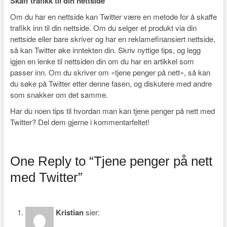
Skaff trafikk til din nettside
Om du har en nettside kan Twitter være en metode for å skaffe
trafikk inn til din nettside. Om du selger et produkt via din
nettside eller bare skriver og har en reklamefinansiert nettside,
så kan Twitter øke inntekten din. Skriv nyttige tips, og legg
igjen en lenke til nettsiden din om du har en artikkel som
passer inn. Om du skriver om «tjene penger på nett», så kan
du søke på Twitter etter denne fasen, og diskutere med andre
som snakker om det samme.
Har du noen tips til hvordan man kan tjene penger på nett med
Twitter? Del dem gjerne i kommentarfeltet!
One Reply to “Tjene penger på nett
med Twitter”
Kristian
sier: