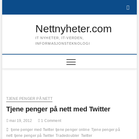
Skip
to
content
Nettnyheter.com
IT NYHETER, IT-VERDEN,
INFORMASJONSTEKNOLOGI
TJENE PENGER PÅ NETT
Tjene penger på nett med Twitter
mai 19, 2012
1 Comment
tjene penger med Twitter
tjene penger online
Tjene penger på
nett
tjene penger på Twitter
Tradedoubler
Twitter