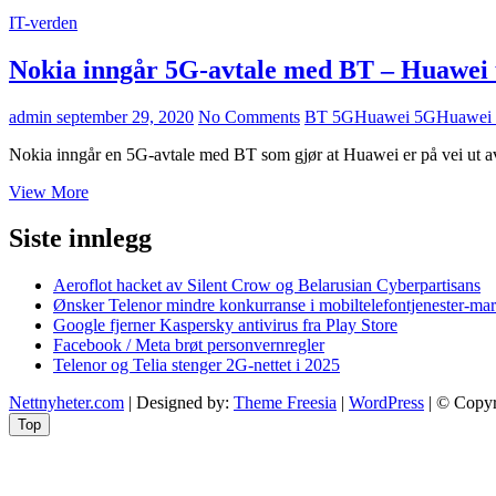
IT-verden
Nokia inngår 5G-avtale med BT – Huawei 
admin
september 29, 2020
No Comments
BT 5G
Huawei 5G
Huawei S
Nokia inngår en 5G-avtale med BT som gjør at Huawei er på vei ut a
Nokia
View More
inngår
5G-
Siste innlegg
avtale
med
Aeroflot hacket av Silent Crow og Belarusian Cyberpartisans
BT
Ønsker Telenor mindre konkurranse i mobiltelefontjenester-ma
–
Google fjerner Kaspersky antivirus fra Play Store
Huawei
Facebook / Meta brøt personvernregler
ut
Telenor og Telia stenger 2G-nettet i 2025
Nettnyheter.com
| Designed by:
Theme Freesia
|
WordPress
| © Copyri
Top