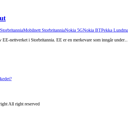
ut
torbritannia
Mobilnett Storbritannia
Nokia 5G
Nokia BT
Pekka Lundma
v EE-nettverket i Storbritannia. EE er en merkevare som inngår under
rkedet?
ght All right reserved