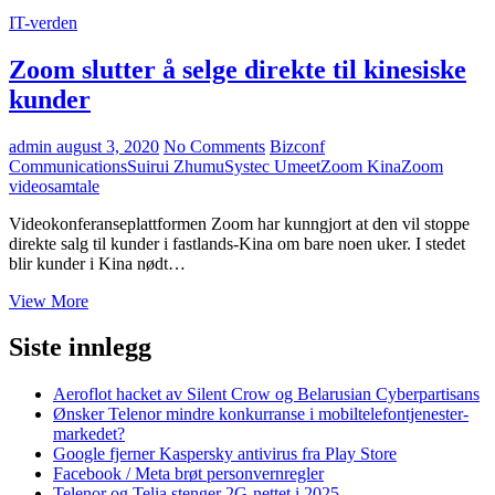
IT-verden
Zoom slutter å selge direkte til kinesiske
kunder
admin
august 3, 2020
No Comments
Bizconf
Communications
Suirui Zhumu
Systec Umeet
Zoom Kina
Zoom
videosamtale
Videokonferanseplattformen Zoom har kunngjort at den vil stoppe
direkte salg til kunder i fastlands-Kina om bare noen uker. I stedet
blir kunder i Kina nødt…
Zoom
View More
slutter
å
Siste innlegg
selge
direkte
Aeroflot hacket av Silent Crow og Belarusian Cyberpartisans
til
Ønsker Telenor mindre konkurranse i mobiltelefontjenester-
kinesiske
markedet?
kunder
Google fjerner Kaspersky antivirus fra Play Store
Facebook / Meta brøt personvernregler
Telenor og Telia stenger 2G-nettet i 2025