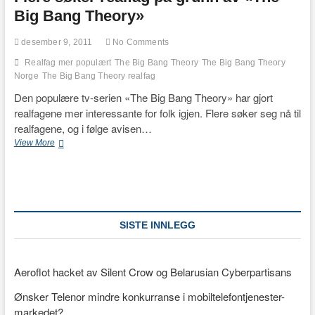
Big Bang Theory»
desember 9, 2011
No Comments
Realfag mer populært
The Big Bang Theory
The Big Bang Theory
Norge
The Big Bang Theory realfag
Den populære tv-serien «The Big Bang Theory» har gjort
realfagene mer interessante for folk igjen. Flere søker seg nå til
realfagene, og i følge avisen…
Flere
View More
søker
realfag
på
grunn
av
«The
SISTE INNLEGG
Big
Bang
Theory»
Aeroflot hacket av Silent Crow og Belarusian Cyberpartisans
Ønsker Telenor mindre konkurranse i mobiltelefontjenester-
markedet?