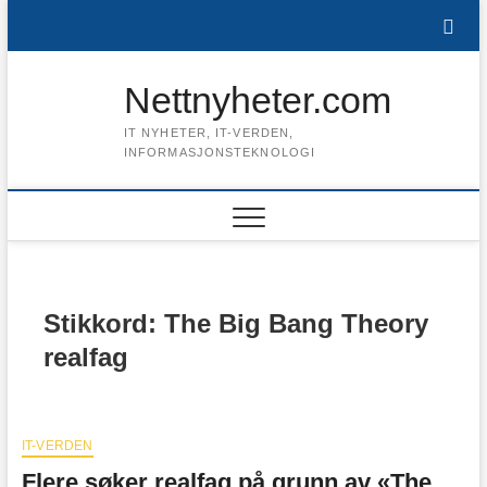
Skip
to
content
Nettnyheter.com
IT NYHETER, IT-VERDEN,
INFORMASJONSTEKNOLOGI
Stikkord:
The Big Bang Theory
realfag
IT-VERDEN
Flere søker realfag på grunn av «The