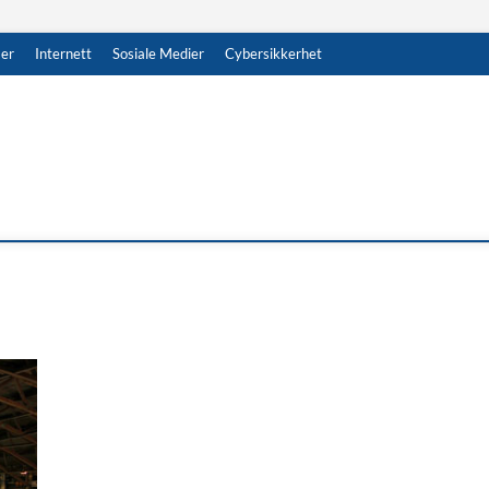
er
Internett
Sosiale Medier
Cybersikkerhet