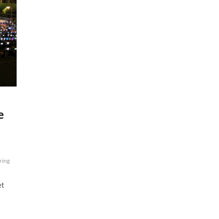
e
ring
et