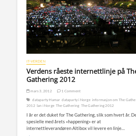
IT-VERDEN
Verdens råeste internettlinje på Th
Gathering 2012
mars 3, 2012
1 Comment
dataparty Hamar
dataparty i Norge
informasjon om The Gathe
2012
lan i Norge
The Gathering
The Gathering 2012
I år er det duket for The Gathering, slik som hvert år. D
spesielle med årets «happening» er at
internettleverandøren Altibox vil levere en linje…