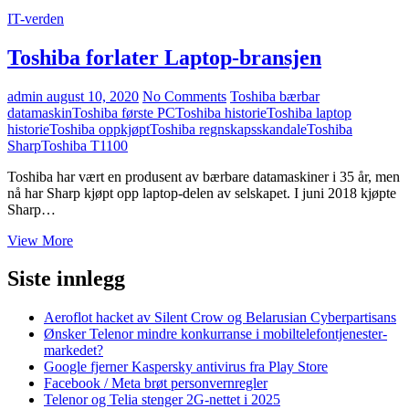
IT-verden
Toshiba forlater Laptop-bransjen
admin
august 10, 2020
No Comments
Toshiba bærbar
datamaskin
Toshiba første PC
Toshiba historie
Toshiba laptop
historie
Toshiba oppkjøpt
Toshiba regnskapsskandale
Toshiba
Sharp
Toshiba T1100
Toshiba har vært en produsent av bærbare datamaskiner i 35 år, men
nå har Sharp kjøpt opp laptop-delen av selskapet. I juni 2018 kjøpte
Sharp…
Toshiba
View More
forlater
Laptop-
Siste innlegg
bransjen
Aeroflot hacket av Silent Crow og Belarusian Cyberpartisans
Ønsker Telenor mindre konkurranse i mobiltelefontjenester-
markedet?
Google fjerner Kaspersky antivirus fra Play Store
Facebook / Meta brøt personvernregler
Telenor og Telia stenger 2G-nettet i 2025