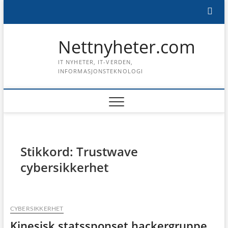
Skip
to
content
Nettnyheter.com
IT NYHETER, IT-VERDEN,
INFORMASJONSTEKNOLOGI
Stikkord:
Trustwave
cybersikkerhet
CYBERSIKKERHET
Kinesisk statssponset hackergruppe