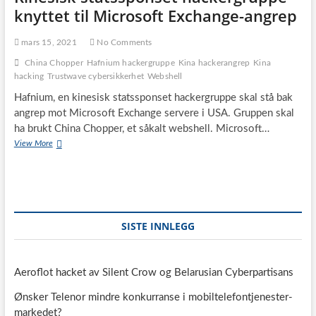
knyttet til Microsoft Exchange-angrep
mars 15, 2021
No Comments
China Chopper
Hafnium hackergruppe
Kina hackerangrep
Kina
hacking
Trustwave cybersikkerhet
Webshell
Hafnium, en kinesisk statssponset hackergruppe skal stå bak
angrep mot Microsoft Exchange servere i USA. Gruppen skal
ha brukt China Chopper, et såkalt webshell. Microsoft…
Kinesisk
View More
statssponset
hackergruppe
knyttet
til
Microsoft
Exchange-
SISTE INNLEGG
angrep
Aeroflot hacket av Silent Crow og Belarusian Cyberpartisans
Ønsker Telenor mindre konkurranse i mobiltelefontjenester-
markedet?