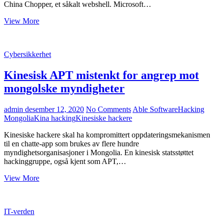
China Chopper, et såkalt webshell. Microsoft…
Kinesisk
View More
statssponset
hackergruppe
knyttet
Cybersikkerhet
til
Microsoft
Kinesisk APT mistenkt for angrep mot
Exchange-
angrep
mongolske myndigheter
admin
desember 12, 2020
No Comments
Able Software
Hacking
Mongolia
Kina hacking
Kinesiske hackere
Kinesiske hackere skal ha kompromittert oppdateringsmekanismen
til en chatte-app som brukes av flere hundre
myndighetsorganisasjoner i Mongolia. En kinesisk statsstøttet
hackinggruppe, også kjent som APT,…
Kinesisk
View More
APT
mistenkt
for
IT-verden
angrep