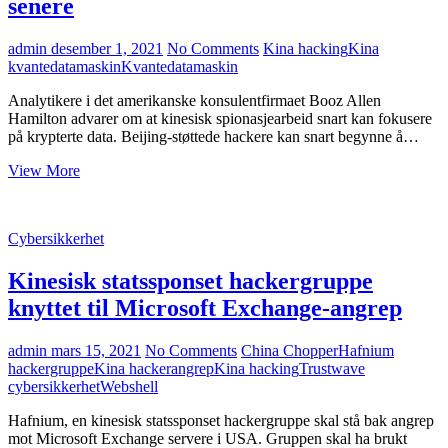
senere
regjeringer
admin
desember 1, 2021
No Comments
Kina hacking
Kina
kvantedatamaskin
Kvantedatamaskin
Analytikere i det amerikanske konsulentfirmaet Booz Allen
Hamilton advarer om at kinesisk spionasjearbeid snart kan fokusere
på krypterte data. Beijing-støttede hackere kan snart begynne å…
Hackere
View More
kan
stjele
kryptert
Cybersikkerhet
data
og
Kinesisk statssponset hackergruppe
knekke
dem
knyttet til Microsoft Exchange-angrep
med
kvantedatamaskiner
senere
admin
mars 15, 2021
No Comments
China Chopper
Hafnium
hackergruppe
Kina hackerangrep
Kina hacking
Trustwave
cybersikkerhet
Webshell
Hafnium, en kinesisk statssponset hackergruppe skal stå bak angrep
mot Microsoft Exchange servere i USA. Gruppen skal ha brukt