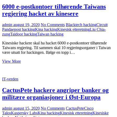
mot
6000 e-postkontoer tilhørende Taiwans
mongolske
myndigheter
regjering hacket av kinesere
admin
august 19, 2020
No Comments
Blacktech hacking
Circuit
Panda
epost hacking
Kina hacking
Kinesisk etteretning
Liu Chia-
zung
Taidoor hacking
Taiwan hacking
Kinesiske hackere skal ha hacket 6000 e-postkontoer tilhørende
Taiwans regjering. Til sammen skal 10 regjeringsorganer i Taiwan
være utsatt for hackingen. Ifølge en topp i…
6000
View More
e-
postkontoer
tilhørende
IT-verden
Taiwans
regjering
CactusPete hackere angriper banker og
hacket
av
militære organiasjoner i Øst-Europa
kinesere
admin
august 15, 2020
No Comments
CactusPete
Cisco
Talos
Kaspersky Labs
Kina hacking
Kinesisk etteretning
Kinesiske