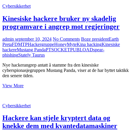
Cybersikkerhet
Kinesiske hackere bruker ny skadelig
programvare i angrep mot regjeringer
admin
september 10, 2024
No Comments
Boze president
Earth
Preta
FDMTP
Hackergruppe
HoneyMyte
Kina hacking
Kinesiske
hackere
Mustang Panda
PTSOCKET
PUBLOAD
spear-
phishing
Stately Taurus
Nye hackerangrep antatt å stamme fra den kinesiske
cyberspionasjegruppen Mustang Panda, viser at de har byttet taktikk
den senere tiden.
Kinesiske
View More
hackere
bruker
ny
Cybersikkerhet
skadelig
programvare
Hackere kan stjele kryptert data og
i
angrep
knekke dem med kvantedatamaskiner
mot